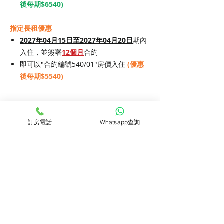
後每期$6540)
指定長租優惠
2027年04月15日至2027年04月20日
期內
入住，並簽署
12個月
合約
即可以"合約編號540/01"房價入住
(優惠
後每期$5540)
入住須知
訂房電話
Whatsapp查詢
1. 於訂房時須繳付以下項目:
房價詳情
1.首期租金
2.合約費(租金的15%)
3.保證金
合約期
每期房價
所需按金
房間資訊
簽署30天至150天合約: 一期租金
簽署180天至24個月合約: 兩期租金
30天
HK$7,060
HK$7,060
物業類型 : 單幢式大廈
管家服務
簽署25個月至36個月合約: 三期租金
落成年份 : 1974年
4. 寵物入住費: $30/日 (如有)
90天
HK$6,910
HK$6,910
大堂電梯 : 有
家居清潔(每小時$50)
單位面積 : 約80平方呎
預訂查詢
家居保養服務
2. 每期租金巳包括 :
180天
HK$6,540
HK$13,080
衛浴數量 : 1個