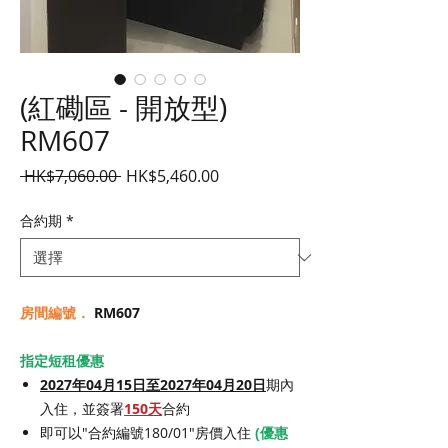
(紅磡區 - 開放型)
RM607
一
促
 HK$7,060.00 
HK$5,460.00
般
銷
價
價
合約期
*
格
格
房間編號．
RM607
指定短租優惠
2027年04月15日至2027年04月20日
期內
入住，並簽署
150天
合約
即可以"合約編號180/01"房價入住
(優惠