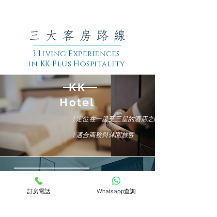
3 Living Experiences
in KK Plus Hospitality
KK
Hotel
| 定位在
一星至三星
的
酒店之間
​| 適合商務與休閒旅客
KK
Guesthouse
訂房電話
Whatsapp查詢
|
提供舒適旅館實館客房