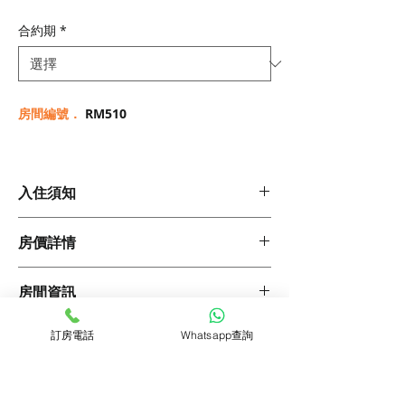
般
銷
價
價
合約期
*
格
格
房間編號．
RM510
入住須知
1. 於訂房時須繳付以下項目:
房價詳情
1.首期租金
2.合約費(租金的15%)
3.保證金
合約期
每期房價
所需按金
房間資訊
簽署30天至150天合約: 一期租金
簽署180天至24個月合約: 兩期租金
30天
HK$19,220
HK$19,220
物業類型 : 私人屋苑
訂房電話
Whatsapp查詢
管家服務
簽署25個月至36個月合約: 三期租金
落成年份 : 1987年
4. 寵物入住費: $30/日 (如有)
90天
HK$18,810
HK$18,810
大堂電梯 : 有
家居清潔(每小時$50)
單位面積 : 約375平方呎
預訂查詢
家居保養服務
2. 每期租金巳包括 :
180天
HK$17,800
HK$35,600
衛浴數量 : 1個