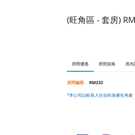
(旺角區 - 套房) RM
房間優惠
房間規格
房內
房間編號．
RM232
*本公司以較長入住合約為優先考慮