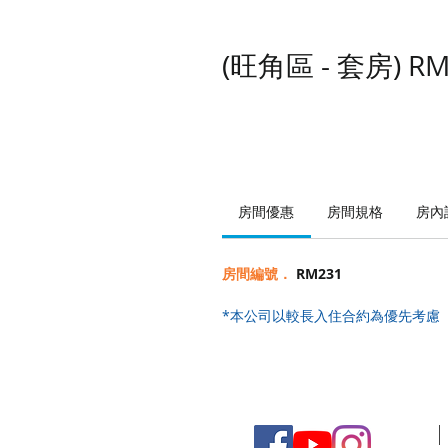
(旺角區 - 套房) RM
房間優惠
房間規格
房內
房間編號．
RM231
*本公司以較長入住合約為優先考慮