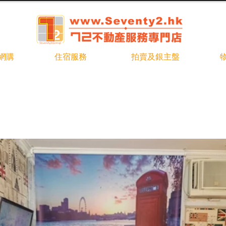
b網購
住宿服務
拍賣及銀主盤