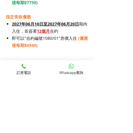
後每期$7750)
指定長租優惠
2027年06月10日至2027年06月20日
期內
入住，並簽署
12個月
合約
即可以"合約編號1080/01"房價入住
(優惠
後每期$6940)
入住須知
訂房電話
Whatsapp查詢
1. 於訂房時須繳付以下項目:
房價詳情
1.首期租金
2.合約費(租金的15%)
3.保證金
合約期
每期房價
所需按金
房間資訊
簽署30天至150天合約: 一期租金
簽署180天至24個月合約: 兩期租金
30天
HK$9,880
HK$9,880
物業類型 : 唐樓
管家服務
簽署25個月至36個月合約: 三期租金
落成年份 : 1955年
4. 寵物入住費: $30/日 (如有)
90天
HK$9,670
HK$9,670
大堂電梯 : 有
家居清潔(每小時$50)
單位面積 : 約130平方呎
預訂查詢
家居保養服務
2. 每期租金巳包括 :
180天
HK$9,150
HK$18,300
衛浴數量 : 1個