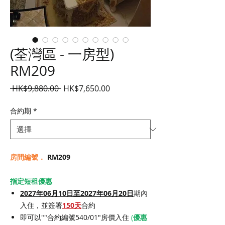
(荃灣區 - 一房型)
RM209
一
促
 HK$9,880.00 
HK$7,650.00
般
銷
價
價
合約期
*
格
格
房間編號．
RM209
指定短租優惠
2027年06月10日至2027年06月20日
期內
入住，並簽署
150天
合約
即可以""合約編號540/01"房價入住
(
優惠