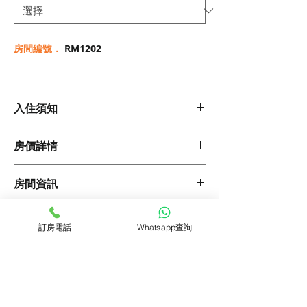
格
格
房間編號．
RM1202
入住須知
1. 於訂房時須繳付以下項目:
房價詳情
1.首期租金
2.合約費(租金的15%)
3.保證金
合約期
每期房價
所需按金
房間資訊
簽署30天至150天合約: 一期租金
簽署180天至24個月合約: 兩期租金
30天
HK$19,220
HK$19,220
物業類型 : 單幢式大廈
管家服務
簽署25個月至36個月合約: 三期租金
落成年份 : 1970年
訂房電話
Whatsapp查詢
4. 寵物入住費: $30/日 (如有)
90天
HK$18,810
HK$18,810
大堂電梯 : 有
家居清潔(每小時$50)
單位面積 : 約250平方呎
預訂查詢
家居保養服務
2. 每期租金巳包括 :
180天
HK$17,800
HK$35,600
衛浴數量 : 1個
電腦及網絡維修(10%回赠)
管理費
廚房類型 : 獨立式
按此連結
行李倉存(首24小時免費)
地租差餉
12個月
HK$15,480
HK$30,960
睡房數量 : 2個
預約專車(10%回赠)
管家服務
(
包括水電費用
)