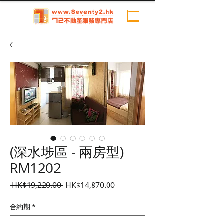
(深水埗區 - 兩房型)
RM1202
一
促
 HK$19,220.00 
HK$14,870.00
般
銷
價
價
合約期
*