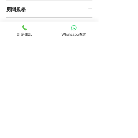
1. 於訂房時須繳付以下項目:
房間規格
首期租金
合約費(租金的10%)
物業類型 : 單幢式大廈
保證金
房內設備
落成年份 : 1987年
簽署30天至150天合約: 一期租金
大堂電梯 : 有
訂房電話
Whatsapp查詢
簽署180天至24個月合約: 兩期租金
空調裝置
單位面積 : 約322平方呎
生活支援
簽署25個月至36個月合約: 三期租金
爐具設備
衛浴數量 : 1個
4. 寵物入住費: $30/日 (如有)
冰箱類型
廚房類型 : 獨立式
2. 每期租金巳包括 :
熱水裝置
物業地址
睡房數量 : 1個
家居清潔
管理費
抽風裝置
攜帶寵物 : 可
家居維修
地租差餉
微波爐
德富大廈 深水埗醫局街211號
電腦及網絡維修
管家服務 (包括水電費用)
付款細節
吹風機
餐飲送遞
電熱水壺
洗衣收送
3. 管家服務包括 :
1. 於訂房時須繳付以下項目 (適用於簽署12個
高清電視
行李倉存
每期首200度電免費
月以下之合約) :
WIFI網絡
預約專車
每期首15立方米免用水費
首期原價房租 ($20700)
工作枱
代購食材
免費寬頻網絡服務
合約費 ($400)
餐用枱
代購用品
業主登入
代理商登入
聯絡我們
隱私政策
免費家居維修
合共 $21100
廚具用品租借
首 5 磅免費洗衣收送
家電用品租借
家居清潔折扣優惠
2. 每期房租巳包括 :
電腦設備租借
管理費