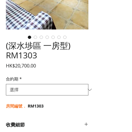
(深水埗區 一房型)
RM1303
價
HK$20,700.00
格
合約期
*
房間編號．
RM1303
收費細節