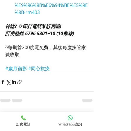
%E9%96%8B%E6%94%BE%E5%9E
%8B-rm403
仲諗? 立即打電話黎訂房啦!
訂房熱線 6796 5301~10 (10條線)
^每期首200度電免費，其後每度按管家
費收取
#歲月宿影
#同心抗疫
最新文章
查看全部
訂房電話
Whatsapp查詢