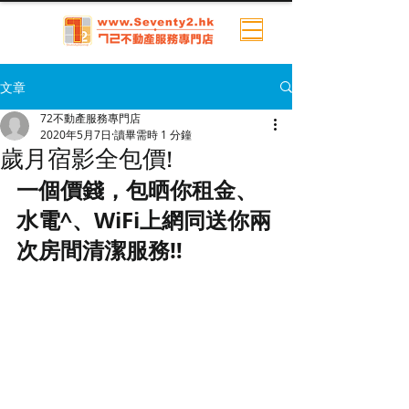
文章
72不動產服務專門店
2020年5月7日
讀畢需時 1 分鐘
歲月宿影全包價!
一個價錢，包晒你租金、
水電^、WiFi上網同送你兩
次房間清潔服務
‼️